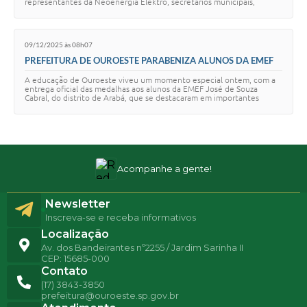
representantes da Neoenergia Elektro, secretários municipais,
diretores de depar…
09/12/2025 às 08h07
PREFEITURA DE OUROESTE PARABENIZA ALUNOS DA EMEF
JOSÉ DE SOUZA CABRAL, DO DISTRITO DE ARABÁ, PELA
A educação de Ouroeste viveu um momento especial ontem, com a
CONQUISTA EM OLIMPÍADAS EDUCACIONAIS
entrega oficial das medalhas aos alunos da EMEF José de Souza
Cabral, do distrito de Arabá, que se destacaram em importantes
olimpíadas nacionais. O evento ce…
Acompanhe a gente!
Newsletter
Inscreva-se e receba informativos
Localização
Av. dos Bandeirantes nº2255 / Jardim Sarinha II
CEP: 15685-000
Contato
(17) 3843-3850
prefeitura@ouroeste.sp.gov.br