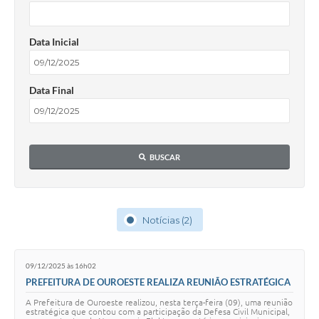
Data Inicial
Data Final
BUSCAR
Notícias (2)
09/12/2025 às 16h02
PREFEITURA DE OUROESTE REALIZA REUNIÃO ESTRATÉGICA
DE PREVENÇÃO E MONITORAMENTO DIANTE DE RISCOS
A Prefeitura de Ouroeste realizou, nesta terça-feira (09), uma reunião
CLIMÁTICOS
estratégica que contou com a participação da Defesa Civil Municipal,