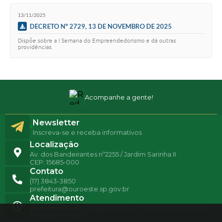
13/11/2025
DECRETO Nº 2729, 13 DE NOVEMBRO DE 2025
Dispõe sobre a I Semana do Empreendedorismo e dá outras
providências
Acompanhe a gente!
Newsletter
Inscreva-se e receba informativos
Localização
Av. dos Bandeirantes nº2255 / Jardim Sarinha II
CEP: 15685-000
Contato
(17) 3843-3850
prefeitura@ouroeste.sp.gov.br
Atendimento
Atendimento de Segunda-feira a Sexta-feira das 08h ás
11h e das 13h ás 17h