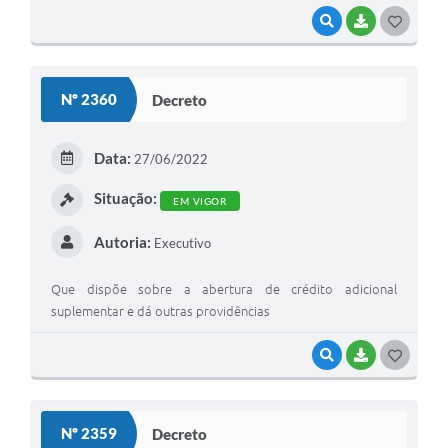
VISUALIZAR
BAIXAR
G
O
S
Nº 2360
Decreto
T
E
Data:
27/06/2022
I
Situação:
EM VIGOR
Autoria:
Executivo
Que dispõe sobre a abertura de crédito adicional
suplementar e dá outras providências
VISUALIZAR
BAIXAR
G
O
S
Nº 2359
Decreto