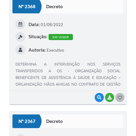
S
Nº 2368
Decreto
T
E
Data:
01/08/2022
I
Situação:
EM VIGOR
Autoria:
Executivo
DETERMINA A INTERVENÇÃO NOS SERVIÇOS
TRANSFERIDOS A OS - ORGANIZAÇÃO SOCIAL
BENEFICENTE DE ASSISTÊNCIA À SAÚDE E EDUCAÇÃO –
ORGANIZAÇÃO MÃOS AMIGAS NO CONTRATO DE GESTÃO
07/SMS/2022, EM EXECUÇÃO NO HOSPITAL MUNICIPAL DE
OUROESTE, “JOÃO VELLOSO”, E DÁ OUTRAS
VISUALIZAR
BAIXAR
G
PROVIDÊNCIAS
O
S
Nº 2367
Decreto
T
E