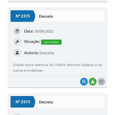
O
S
Nº 2375
Decreto
T
E
Data:
18/08/2022
I
Situação:
EM VIGOR
Autoria:
Executivo
Dispõe sobre abertura de Crédito Adicional Especial e dá
outras providências
VISUALIZAR
BAIXAR
G
O
S
Nº 2373
Decreto
T
E