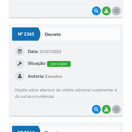
VISUALIZAR
BAIXAR
G
O
S
Nº 2365
Decreto
T
E
Data:
21/07/2022
I
Situação:
EM VIGOR
Autoria:
Executivo
Dispõe sobre abertura de crédito adicional suplementar e
dá outras providências
VISUALIZAR
BAIXAR
G
O
S