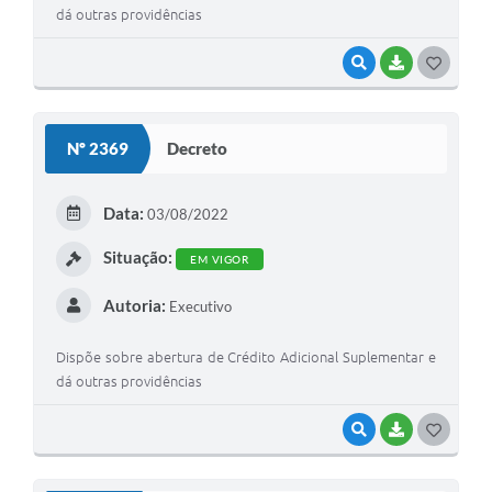
dá outras providências
VISUALIZAR
BAIXAR
G
O
S
Nº 2369
Decreto
T
E
Data:
03/08/2022
I
Situação:
EM VIGOR
Autoria:
Executivo
Dispõe sobre abertura de Crédito Adicional Suplementar e
dá outras providências
VISUALIZAR
BAIXAR
G
O