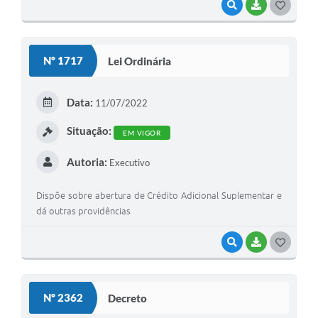
VISUALIZAR
BAIXAR
G
O
S
Nº 1717
Lei Ordinária
T
E
Data:
11/07/2022
I
Situação:
EM VIGOR
Autoria:
Executivo
Dispõe sobre abertura de Crédito Adicional Suplementar e
dá outras providências
VISUALIZAR
BAIXAR
G
O
S
Nº 2362
Decreto
T