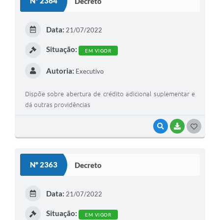
Nº 2364
Decreto
T
E
Data:
21/07/2022
I
Situação:
EM VIGOR
Autoria:
Executivo
Dispõe sobre abertura de crédito adicional suplementar e
dá outras providências
VISUALIZAR
BAIXAR
G
O
S
Nº 2363
Decreto
T
E
Data:
21/07/2022
I
Situação:
EM VIGOR