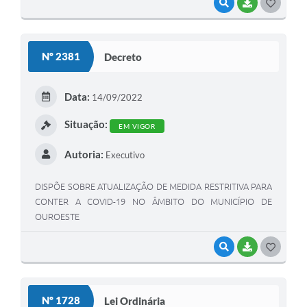
VISUALIZAR
BAIXAR
G
O
S
Nº 2381
Decreto
T
E
Data:
14/09/2022
I
Situação:
EM VIGOR
Autoria:
Executivo
DISPÕE SOBRE ATUALIZAÇÃO DE MEDIDA RESTRITIVA PARA
CONTER A COVID-19 NO ÂMBITO DO MUNICÍPIO DE
OUROESTE
VISUALIZAR
BAIXAR
G
O
S
Nº 1728
Lei Ordinária