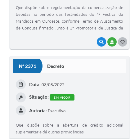
Que dispõe sobre regulamentação da comercialização de
bebidas no período das festividades do 4º Festival da
Mandioca em Ouroeste, conforme Termo de Ajustamento
de Conduta firmado junto à 2ª Promotoria de Justiça da
Comarca de Ouroeste e dá outras providências
VISUALIZAR
BAIXAR
G
O
S
Nº 2371
Decreto
T
E
Data:
03/08/2022
I
Situação:
EM VIGOR
Autoria:
Executivo
Que dispõe sobre a abertura de crédito adicional
suplementar e dá outras providências