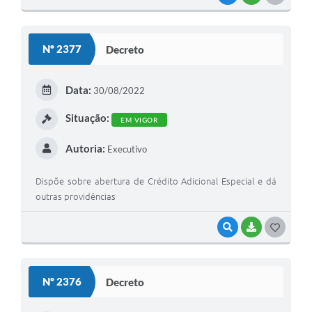
O
S
Nº 2377
Decreto
T
E
Data:
30/08/2022
I
Situação:
EM VIGOR
Autoria:
Executivo
Dispõe sobre abertura de Crédito Adicional Especial e dá
outras providências
VISUALIZAR
BAIXAR
G
O
S
Nº 2376
Decreto
T