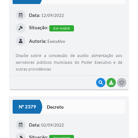
T
E
Data:
12/09/2022
I
Situação:
EM VIGOR
Autoria:
Executivo
Dispõe sobre a concessão de auxílio alimentação aos
servidores públicos municipais do Poder Executivo e dá
outras providências
VISUALIZAR
BAIXAR
G
O
S
Nº 2379
Decreto
T
E
Data:
02/09/2022
I
Situação: