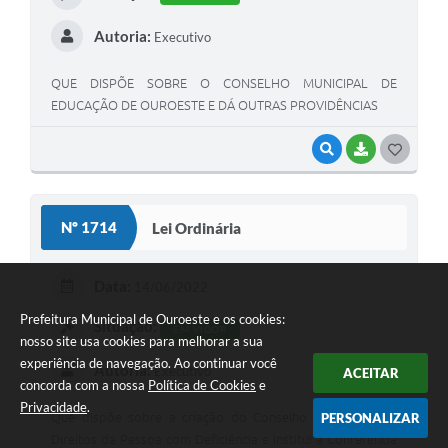
Autoria:
Executivo
QUE DISPÕE SOBRE O CONSELHO MUNICIPAL DE
EDUCAÇÃO DE OUROESTE E DÁ OUTRAS PROVIDÊNCIAS
VISUALIZAR
BAIXAR
G
O
S
Nº 1714
Lei Ordinária
T
E
Data:
14/06/2022
I
Prefeitura Municipal de Ouroeste e os cookies:
Situação:
EM VIGOR
nosso site usa cookies para melhorar a sua
experiência de navegação. Ao continuar você
Autoria:
Executivo
ACEITAR
concorda com a nossa
Política de Cookies
e
Privacidade
.
PERSONALIZAR
Que dispõe sobre a criação do Conselho Municipal dos
Direitos da Pessoa com Deficiência e institui a Conferência