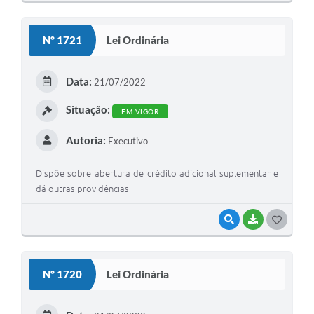
O
S
Nº 1721
Lei Ordinária
T
E
Data:
21/07/2022
I
Situação:
EM VIGOR
Autoria:
Executivo
Dispõe sobre abertura de crédito adicional suplementar e
dá outras providências
VISUALIZAR
BAIXAR
G
O
S
Nº 1720
Lei Ordinária
T
E