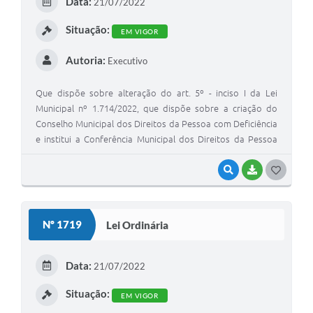
Data:
21/07/2022
I
Situação:
EM VIGOR
Autoria:
Executivo
Que dispõe sobre alteração do art. 5º - inciso I da Lei
Municipal nº 1.714/2022, que dispõe sobre a criação do
Conselho Municipal dos Direitos da Pessoa com Deficiência
e institui a Conferência Municipal dos Direitos da Pessoa
com Deficiência e da outras providencias
VISUALIZAR
BAIXAR
G
O
S
Nº 1719
Lei Ordinária
T
E
Data:
21/07/2022
I
Situação:
EM VIGOR