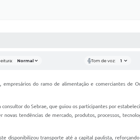
 MÍDIAS
RECEBA NOTÍCIAS
eitura:
Tom de voz:
5, empresários do ramo de alimentação e comerciantes de O
onsultor do Sebrae, que guiou os participantes por estabelecim
 novas tendências de mercado, produtos, processos, tecnologi
este disponibilizou transporte até a capital paulista, reforç