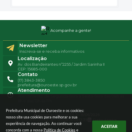
Acompanhe a gente!
Newsletter
Inscreva-se e receba informativos
Localização
Av. dos Bandeirantes nº2255 / Jardim Sarinha II
CEP: 15685-000
Contato
(17) 3843-3850
prefeitura@ouroeste.sp.gov.br
Atendimento
Atendimento de Segunda-feira a Sexta-feira das 08h ás
11h e das 13h ás 17h
Prefeitura Municipal de Ouroeste e os cookies:
Versão do Sistema:
3.5.3 - 19/06/2026
nosso site usa cookies para melhorar a sua
Portal atualizado em:
05/08/2026 12:39
Dados Abertos
experiência de navegação. Ao continuar você
ACEITAR
concorda com a nossa
Política de Cookies
e