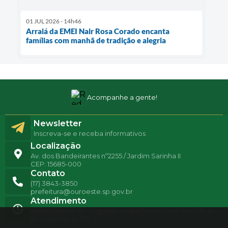
01 JUL 2026 - 14h46
Arraiá da EMEI Nair Rosa Corado encanta
famílias com manhã de tradição e alegria
Acompanhe a gente!
Newsletter
Inscreva-se e receba informativos
Localização
Av. dos Bandeirantes nº2255 / Jardim Sarinha II
CEP: 15685-000
Contato
(17) 3843-3850
prefeitura@ouroeste.sp.gov.br
Atendimento
Atendimento de Segunda-feira a Sexta-feira das 08h ás
11h e das 13h ás 17h