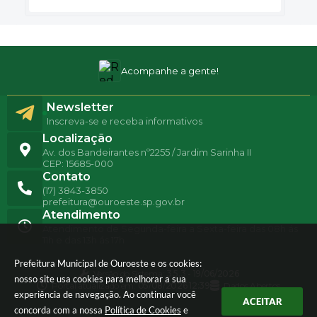
Acompanhe a gente!
Newsletter
Inscreva-se e receba informativos
Localização
Av. dos Bandeirantes nº2255 / Jardim Sarinha II
CEP: 15685-000
Contato
(17) 3843-3850
prefeitura@ouroeste.sp.gov.br
Atendimento
Atendimento de Segunda-feira a Sexta-feira das 08h ás
11h e das 13h ás 17h
Prefeitura Municipal de Ouroeste e os cookies:
Versão do Sistema:
3.5.3 - 19/06/2026
nosso site usa cookies para melhorar a sua
Portal atualizado em:
05/08/2026 12:39
Dados Abertos
experiência de navegação. Ao continuar você
ACEITAR
concorda com a nossa
Política de Cookies
e