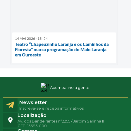
14 MAI 2026 - 13h54
Teatro “Chapeuzinho Laranja e os Caminhos da
Floresta” marca programação do Maio Laranja
em Ouroeste
Acompanhe a gente!
Newsletter
Inscreva-se e receba informativos
Localização
Av. dos Bandeirantes nº2255 / Jardim Sarinha II
CEP: 15685-000