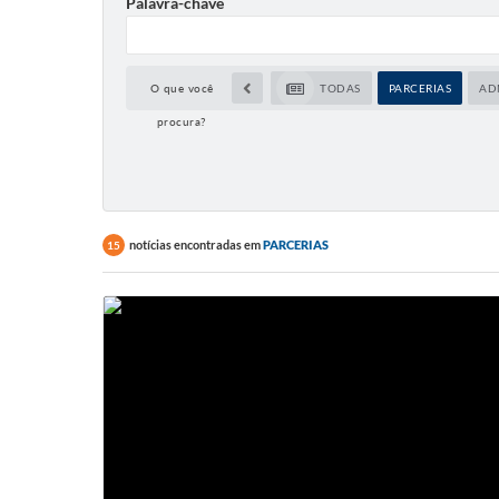
Palavra-chave
O que você
TODAS
PARCERIAS
AD
procura?
notícias encontradas em
PARCERIAS
15