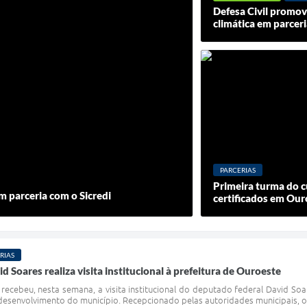
Defesa Civil promov
climática em parcer
PARCERIAS
Primeira turma do c
 parceria com o Sicredi
certificados em Our
RIAS
 Soares realiza visita institucional à prefeitura de Ouroeste
 recebeu, nesta semana, a visita institucional do deputado federal David S
desenvolvimento do município. Recepcionado pelas autoridades municipais, o