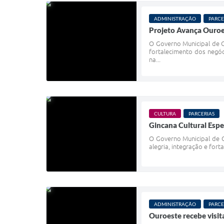
ADMINISTRAÇÃO
PARCE
Projeto Avança Ouroe
O Governo Municipal de O
fortalecimento dos negóc
na...
CULTURA
PARCERIAS
Gincana Cultural Espe
O Governo Municipal de O
alegria, integração e for
ADMINISTRAÇÃO
PARCE
Ouroeste recebe visit