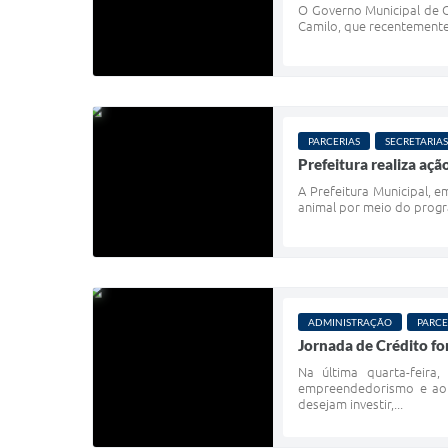
O Governo Municipal de Ou
Camilo, que recentemente 
PARCERIAS
SECRETARIAS
Prefeitura realiza aç
A Prefeitura Municipal, e
animal por meio do progr
ADMINISTRAÇÃO
PARCE
Jornada de Crédito f
Na última quarta-feira
empreendedorismo e ao 
desejam investir,...