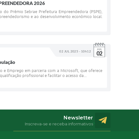
MPREENDEDORA 2026
ção do Prêmio Sebrae Prefeitura Empreendedora (PSPE),
 empreendedorismo e ao desenvolvimento econômico local.
JUL
02 JUL 2025 - 10h12
02
opulação
alho e Emprego em parceria com a Microsoft, que oferece
lificação profissional e facilitar o acesso da...
Newsletter
Inscreva-se e receba informativos