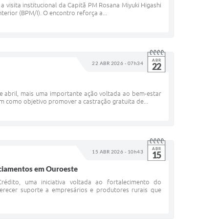
a visita institucional da Capitã PM Rosana Miyuki Higashi
rior (BPM/I). O encontro reforça a...
ABR
22 ABR 2026 - 07h34
22
 de abril, mais uma importante ação voltada ao bem-estar
m como objetivo promover a castração gratuita de...
ABR
15 ABR 2026 - 10h43
15
nciamentos em Ouroeste
édito, uma iniciativa voltada ao fortalecimento do
recer suporte a empresários e produtores rurais que