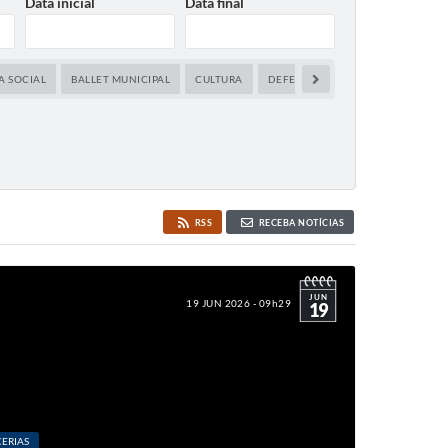
Data inicial
Data final
A SOCIAL
BALLET MUNICIPAL
CULTURA
DEFESA CIVIL
EDUCAÇÃO
RSS
RECEBA NOTÍCIAS
JUN
19 JUN 2026 - 09h29
19
ERIAS