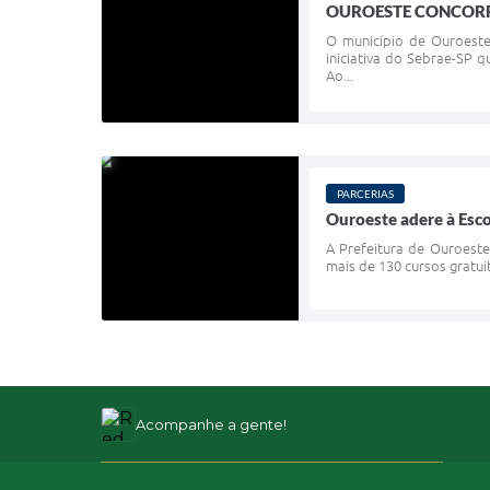
OUROESTE CONCORR
O município de Ouroeste
iniciativa do Sebrae-SP 
Ao...
PARCERIAS
Ouroeste adere à Esco
A Prefeitura de Ouroeste
mais de 130 cursos gratuit
Acompanhe a gente!