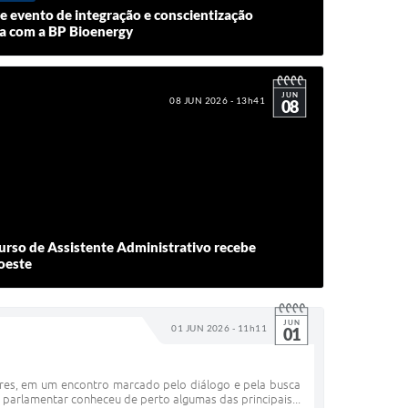
e evento de integração e conscientização
ia com a BP Bioenergy
JUN
08 JUN 2026 - 13h41
08
urso de Assistente Administrativo recebe
oeste
JUN
01 JUN 2026 - 11h11
01
oares, em um encontro marcado pelo diálogo e pela busca
 parlamentar conheceu de perto algumas das principais...