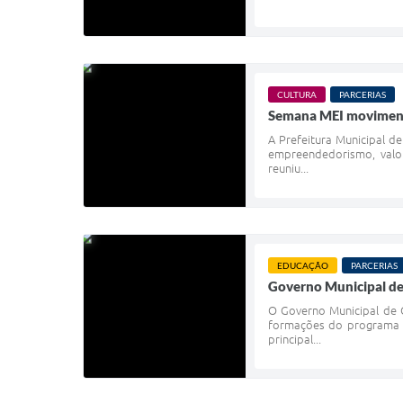
CULTURA
PARCERIAS
Semana MEI movimenta
A Prefeitura Municipal d
empreendedorismo, valor
reuniu...
EDUCAÇÃO
PARCERIAS
Governo Municipal de
O Governo Municipal de 
formações do programa A
principal...