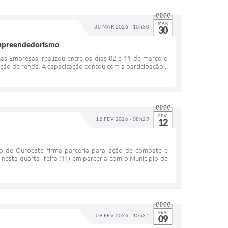
MAR
30 MAR 2026 - 10h30
30
empreendedorismo
as Empresas, realizou entre os dias 02 e 11 de março o
ação de renda. A capacitação contou com a participação...
FEV
12 FEV 2026 - 08h29
12
o de Ouroeste firma parceria para ação de combate e
nesta quarta -feira (11) em parceria com o Município de
FEV
09 FEV 2026 - 10h31
09