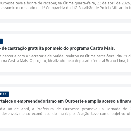
roeste teve a honra de receber, na última quarta-feira, 22 de abril de 2026, 
assumiu o comando da 1ª Companhia do 16º Batalhão de Polícia Militar do Inte
ão de castração gratuita por meio do programa Castra Mais.
m parceria com a Secretaria de Saúde, realizou na última terça-feira, dia 21
ama Castra Mais. O projeto, idealizado pelo deputado federal Bruno Lima, te
RIAS
ortalece o empreendedorismo em Ouroeste e amplia acesso a fina
, dia 08 de abril, a Prefeitura de Ouroeste promoveu a Jornada de Cr
desenvolvimento econômico do município. A ação teve como objetivo ofe