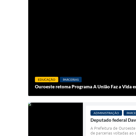
EDUCAÇÃO
PARCERIAS
Ouroeste retoma Programa A União Faz a Vida em
ADMINISTRAÇÃO
PARCE
Deputado federal David
A Prefeitura de Ouroeste
de parcerias voltadas ao 