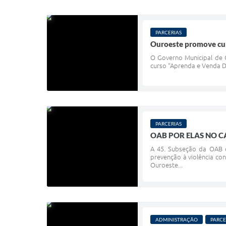
PARCERIAS
Ouroeste promove cur
O Governo Municipal de O
curso “Aprenda e Venda Do
PARCERIAS
OAB POR ELAS NO 
A 45. Subseção da OAB 
prevenção à violência co
Ouroeste...
ADMINISTRAÇÃO
PARCE