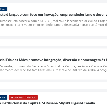
RIAS
ste é lançado com foco em inovação, empreendedorismo e dese
uroeste, em parceria com o SEBRAE, realizou o lançamento oficial do Projet
ios locais, incentivo ao empreendedorismo e desenvolvimento econômico do
cial Dia das Mães promove integração, diversão e homenagem às fa
uroeste, por meio da Secretaria Municipal de Cultura, realizou a Gincana 
talecimento dos vínculos familiares em Ouroeste e no Distrito de Arabá. A prog
RIAS
SEGURANÇA PÚBLICA
a institucional da Capitã PM Rosana Miyuki Higashi Camilo