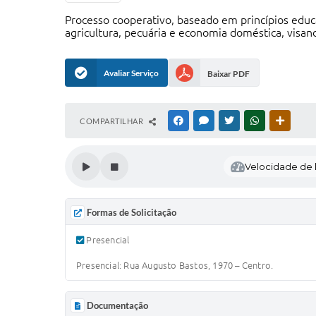
Processo cooperativo, baseado em princípios educa
agricultura, pecuária e economia doméstica, visand
Avaliar Serviço
Baixar PDF
COMPARTILHAR
FACEBOOK
MESSENGER
TWITTER
WHATSAPP
OUTRAS
Velocidade de l
Formas de Solicitação
Presencial
Presencial: Rua Augusto Bastos, 1970 – Centro.
Documentação