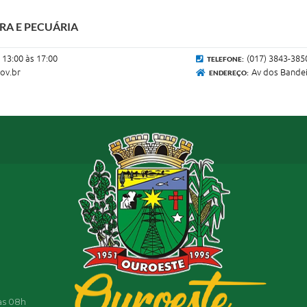
RA E PECUÁRIA
 13:00 às 17:00
(017) 3843-385
TELEFONE:
ov.br
Av dos Bandeir
ENDEREÇO:
as 08h