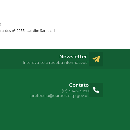
0
antes nº 2255 - Jardim Sarinha II
Newsletter
Inscreva-se e receba informativos
Contato
(17) 3843-3850
prefeitura@ouroeste.sp.gov.br