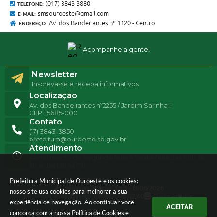
(017) 3843-3880
TELEFONE:
smsouroeste@gmail.com
E-MAIL:
Av. dos Bandeirantes nº 1120 - Centro
ENDEREÇO:
Acompanhe a gente!
Newsletter
Inscreva-se e receba informativos
Localização
Av. dos Bandeirantes nº2255 / Jardim Sarinha II
CEP: 15685-000
Contato
(17) 3843-3850
prefeitura@ouroeste.sp.gov.br
Atendimento
Atendimento de Segunda-feira a Sexta-feira das 08h ás
11h e das 13h ás 17h
Prefeitura Municipal de Ouroeste e os cookies:
Versão do Sistema:
3.5.3 - 19/06/2026
nosso site usa cookies para melhorar a sua
Portal atualizado em:
10/08/2026 07:40
Dados Abertos
experiência de navegação. Ao continuar você
ACEITAR
concorda com a nossa
Política de Cookies
e