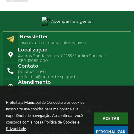
Acompanhe a gente!
Newsletter
Inscreva-se e receba informativos
Localização
Av. dos Bandeirantes nº2255 / Jardim Sarinha II
CEP: 15685-000
Contato
(17) 3843-3850
prefeitura@ouroeste.sp.gov.br
Atendimento
Atendimento de Segunda-feira a Sexta-feira das 08h ás
11h e das 13h ás 17h
Prefeitura Municipal de Ouroeste e os cookies:
Versão do Sistema:
3.5.3 - 19/06/2026
nosso site usa cookies para melhorar a sua
Portal atualizado em:
07/08/2026 13:11
Dados Abertos
experiência de navegação. Ao continuar você
ACEITAR
concorda com a nossa
Política de Cookies
e
© Copyright Instar - 2006-2026. Todos os direitos
Privacidade
.
PERSONALIZAR
reservados -
Instar Tecnologia