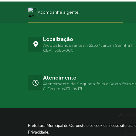
Acompanhe a gente!
Localização
Av. dos Bandeirantes nº2255 / Jardim Sarinha II
CEP: 15685-000
Atendimento
Atendimento de Segunda-feira a Sexta-feira d
ás 11h e das 13h ás 17h
Versão
Prefeitura Municipal de Ouroeste e os cookies: nosso site us
Privacidade
.
© Copy