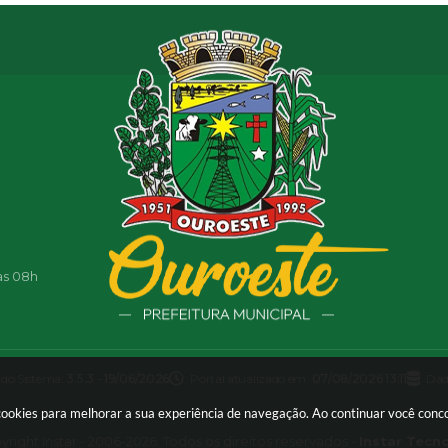
as 08h
 do Sistema:
3.5.3 - 19/06/2026
Portal atualizado em:
07/08/2026 13:11
Dad
a cookies para melhorar a sua experiência de navegação. Ao continuar você con
right Instar - 2006-2026. Todos os direitos reservados -
Instar Tecn