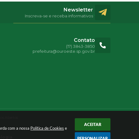
Newsletter
Inscreva-se e receba informativos
Contato
(17) 3843-3850
prefeitura@ouroeste.sp.gov.br
os Abertos
ACEITAR
corda com a nossa
Política de Cookies
e
ologia
PERSONALIZAR