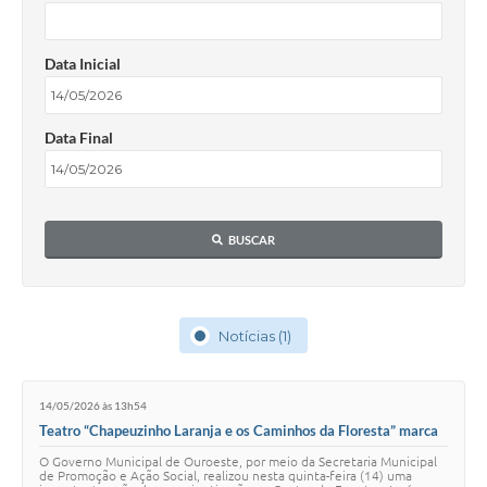
Data Inicial
Data Final
BUSCAR
Notícias (1)
14/05/2026 às 13h54
Teatro “Chapeuzinho Laranja e os Caminhos da Floresta” marca
programação do Maio Laranja em Ouroeste
O Governo Municipal de Ouroeste, por meio da Secretaria Municipal
de Promoção e Ação Social, realizou nesta quinta-feira (14) uma