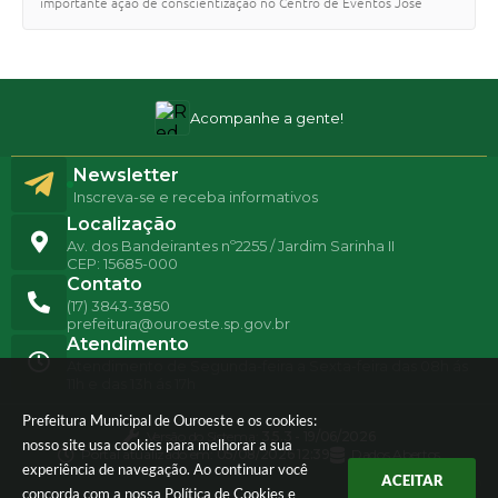
importante ação de conscientização no Centro de Eventos José
Nubiato Filho, envolvendo tod…
Acompanhe a gente!
Newsletter
Inscreva-se e receba informativos
Localização
Av. dos Bandeirantes nº2255 / Jardim Sarinha II
CEP: 15685-000
Contato
(17) 3843-3850
prefeitura@ouroeste.sp.gov.br
Atendimento
Atendimento de Segunda-feira a Sexta-feira das 08h ás
11h e das 13h ás 17h
Prefeitura Municipal de Ouroeste e os cookies:
Versão do Sistema:
3.5.3 - 19/06/2026
nosso site usa cookies para melhorar a sua
Portal atualizado em:
05/08/2026 12:39
Dados Abertos
experiência de navegação. Ao continuar você
ACEITAR
concorda com a nossa
Política de Cookies
e