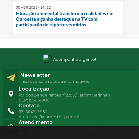
30 ABR 2026 - 14h12
Educação ambiental transforma realidades em
Ouroeste e ganha destaque na TV com
participação de repórteres mirins
Acompanhe a gente!
Newsletter
Inscreva-se e receba informativos
Localização
Av. dos Bandeirantes nº2255 / Jardim Sarinha II
CEP: 15685-000
Contato
(17) 3843-3850
prefeitura@ouroeste.sp.gov.br
Atendimento
Atendimento de Segunda-feira a Sexta-feira das 08h ás
11h e das 13h ás 17h