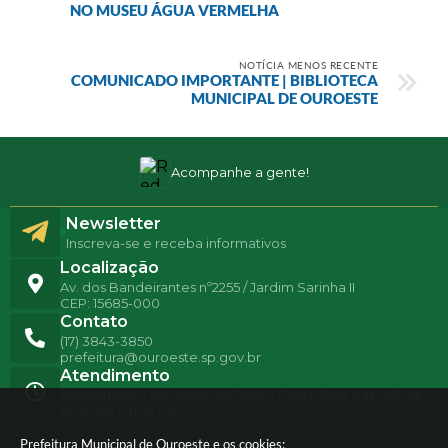
NO MUSEU ÁGUA VERMELHA
NOTÍCIA MENOS RECENTE
COMUNICADO IMPORTANTE | BIBLIOTECA
MUNICIPAL DE OUROESTE
Acompanhe a gente!
Newsletter
Inscreva-se e receba informativos
Localização
Av. dos Bandeirantes nº2255 / Jardim Sarinha II
CEP: 15685-000
Contato
(17) 3843-3850
prefeitura@ouroeste.sp.gov.br
Atendimento
Atendimento de Segunda-feira a Sexta-feira das 08h ás
11h e das 13h ás 17h
Prefeitura Municipal de Ouroeste e os cookies: