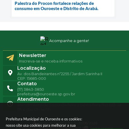
Palestra do Procon fortalece relações de
consumo em Ouroeste e Distrito de Arabá.
Acompanhe a gente!
Newsletter
Inscreva-se e receba informativos
Localização
Av. dos Bandeirantes nº2255 / Jardim Sarinha II
CEP: 15685-000
Contato
(17) 3843-3850
prefeitura@ouroeste.sp.gov.br
Atendimento
Atendimento de Segunda-feira a Sexta-feira das 08h ás
11h e das 13h ás 17h
Prefeitura Municipal de Ouroeste e os cookies:
Versão do Sistema:
3.5.3 - 19/06/2026
nosso site usa cookies para melhorar a sua
Portal atualizado em:
07/08/2026 13:11
Dados Abertos