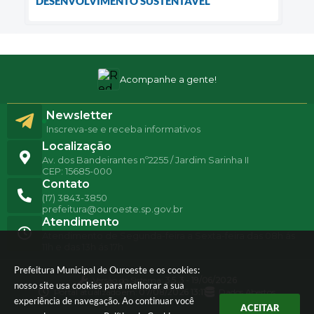
DESENVOLVIMENTO SUSTENTÁVEL
Acompanhe a gente!
Newsletter
Inscreva-se e receba informativos
Localização
Av. dos Bandeirantes nº2255 / Jardim Sarinha II
CEP: 15685-000
Contato
(17) 3843-3850
prefeitura@ouroeste.sp.gov.br
Atendimento
Atendimento de Segunda-feira a Sexta-feira das 08h ás
11h e das 13h ás 17h
Prefeitura Municipal de Ouroeste e os cookies:
Versão do Sistema:
3.5.3 - 19/06/2026
nosso site usa cookies para melhorar a sua
Portal atualizado em:
07/08/2026 13:11
Dados Abertos
experiência de navegação. Ao continuar você
ACEITAR