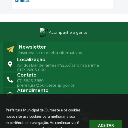
famílias
Acompanhe a gente!
Newsletter
Inscreva-se e receba informativos
Localização
Av. dos Bandeirantes nº2255 / Jardim Sarinha II
CEP: 15685-000
Contato
(17) 3843-3850
prefeitura@ouroeste.sp.gov.br
Atendimento
Atendimento de Segunda-feira a Sexta-feira das 08h ás
11h e das 13h ás 17h
Prefeitura Municipal de Ouroeste e os cookies:
Versão do Sistema:
3.5.3 - 19/06/2026
nosso site usa cookies para melhorar a sua
Portal atualizado em:
07/08/2026 13:11
Dados Abertos
experiência de navegação. Ao continuar você
ACEITAR