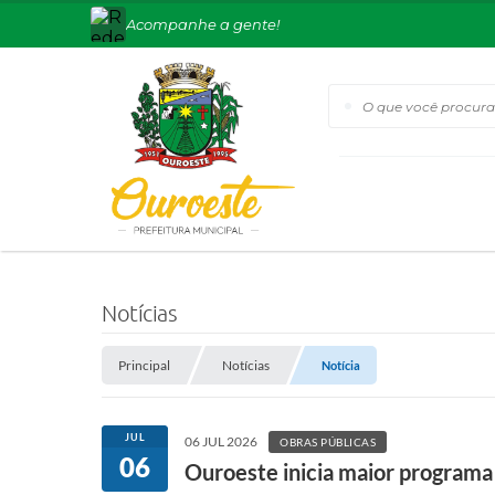
Acompanhe a gente!
O que você procura?
Notícias
Principal
Notícias
Notícia
JUL
06 JUL 2026
OBRAS PÚBLICAS
06
Ouroeste inicia maior programa