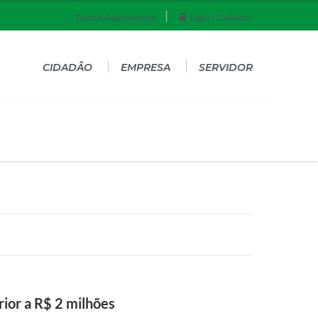
Login / Cadastro
Faça seu login no portal
CIDADÃO
EMPRESA
SERVIDOR
ior a R$ 2 milhões