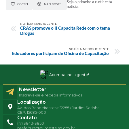
Seja o primeiro a curtir esta
GOSTEI
NÃO GOSTEI
notícia.
NOTÍCIA MAIS RECENTE
CRAS promove o II Capacita Rede com o tema
Drogas
NOTÍCIA MENOS RECENTE
Educadores participam de Oficina de Capacitação
Acompanhe a gente!
Newsletter
Inscreva-se e receba informativos
Localização
Av. dos Bandeirantes nº2255 / Jardim Sarinha II
CEP: 15685-000
Contato
(17) 3843-3850
prefeitura@ouroeste.sp.gov.br