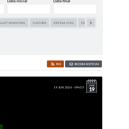
Data inicial
Data final
ALLET MUNICIPAL
CULTURA
DEFESA CIVIL
EDUCAÇÃO
FUNDO SOCIAL
RSS
RECEBA NOTÍCIAS
JUN
19 JUN 2026 - 09h53
19