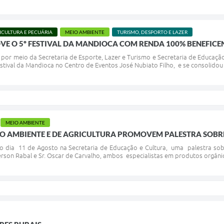
ICULTURA E PECUÁRIA
MEIO AMBIENTE
TURISMO, DESPORTO E LAZER
E O 5º FESTIVAL DA MANDIOCA COM RENDA 100% BENEFICE
 por meio da Secretaria de Esporte, Lazer e Turismo e Secretaria de Educação
estival da Mandioca no Centro de Eventos José Nubiato Filho, e se consolidou
MEIO AMBIENTE
EIO AMBIENTE E DE AGRICULTURA PROMOVEM PALESTRA SOB
mo dia 11 de Agosto na Secretaria de Educação e Cultura, uma palestra sob
ferson Rabal e Sr. Oscar de Carvalho, ambos especialistas em produtos orgâni