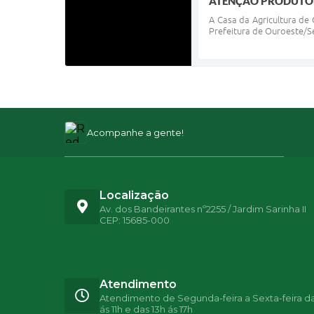
ATENÇÃO PRODUTOR
A Casa da Agricultura de
Prefeitura de Ouroeste/Se
Acompanhe a gente!
Localização
Av. dos Bandeirantes nº2255 / Jardim Sarinha II
CEP: 15685-000
Atendimento
Atendimento de Segunda-feira a Sexta-feira d
ás 11h e das 13h ás 17h