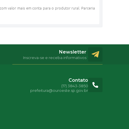
com valor mais em conta para o produtor rural. Parceria
Newsletter
Inscreva-se e receba informativos
Contato
(17) 3843-3850
prefeitura@ouroeste.sp.gov.br