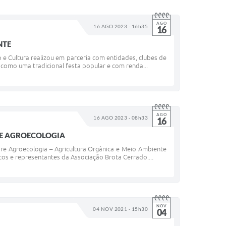
AGO
16 AGO 2023 - 16h35
16
NTE
 e Cultura realizou em parceria com entidades, clubes de
 como uma tradicional festa popular e com renda...
AGO
16 AGO 2023 - 08h33
16
RE AGROECOLOGIA
re Agroecologia – Agricultura Orgânica e Meio Ambiente
cos e representantes da Associação Brota Cerrado....
NOV
04 NOV 2021 - 15h30
04