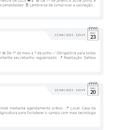
tre de 2025 🐄💉 📅 De 1º de janeiro a 30 de junho, é
te penalidades! 🧾 Lembre-se de comprovar a vacinação...
MAI
23 MAI 2025 - 13h19
23
 De 1º de maio a 7 de junho ✅ Obrigatória para todas
ntenha seu rebanho regularizado. 📍 Realização: Defesa
MAI
20 MAI 2025 - 14h59
20
onível mediante agendamento prévio. 📍 Local: Casa da
 Agricultura para fortalecer o campo com mais tecnologia