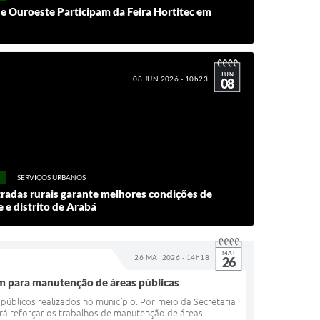
e Ouroeste Participam da Feira Hortitec em
JUN
08 JUN 2026 - 10h23
08
SERVIÇOS URBANOS
radas rurais garante melhores condições de
 e distrito de Arabá
MAI
26 MAI 2026 - 14h18
26
0m para manutenção de áreas públicas
públicos realizados no município. Por meio da Secretaria
rá reforçar os trabalhos de manutenção de áreas...