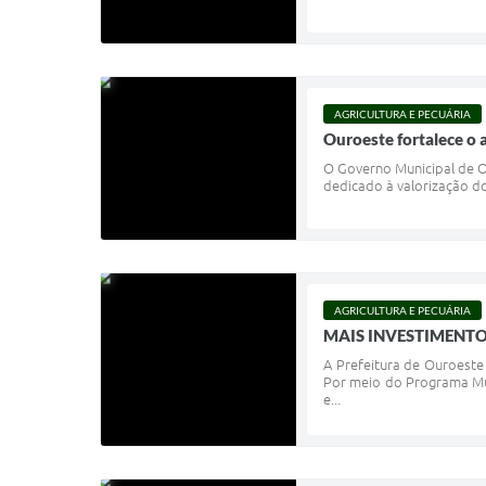
AGRICULTURA E PECUÁRIA
Ouroeste fortalece o 
O Governo Municipal de O
dedicado à valorização d
AGRICULTURA E PECUÁRIA
MAIS INVESTIMENTO
A Prefeitura de Ouroeste
Por meio do Programa Mun
e...