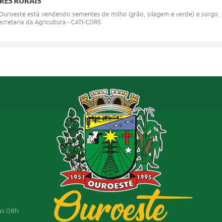
ES RURAIS
 Ouroeste está vendendo sementes de milho (grão, silagem e verde) e sorgo, 
cretaria da Agricultura - CATI-CDRS
as 08h