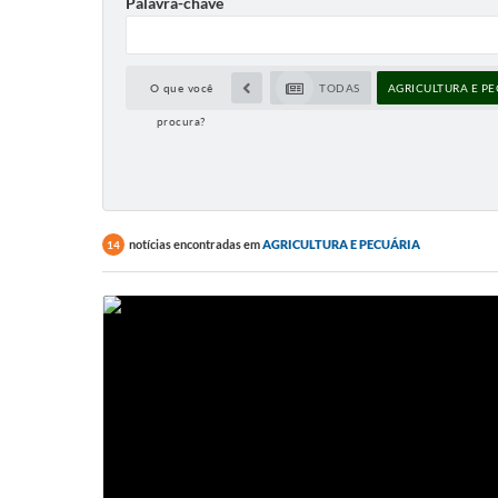
Palavra-chave
O que você
TODAS
AGRICULTURA E P
procura?
notícias encontradas em
AGRICULTURA E PECUÁRIA
14