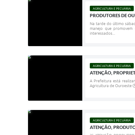
AGRICULTURA E PECUÁRIA
PRODUTORES DE OUR
Na tarde do último sábad
manejo que promovem o 
interessados...
AGRICULTURA E PECUÁRIA
ATENÇÃO, PROPRIET
A Prefeitura está realiz
Agricultura de Ouroeste 
AGRICULTURA E PECUÁRIA
ATENÇÃO, PRODUTO