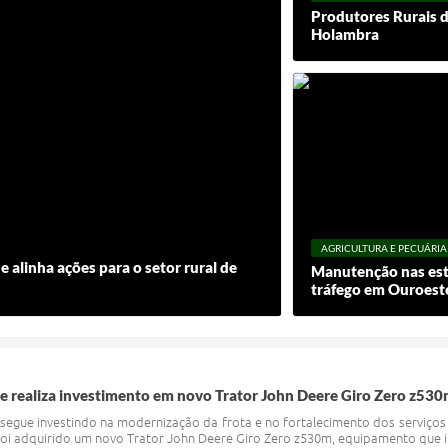
Produtores Rurais d
Holambra
AGRICULTURA E PECUÁRIA
e alinha ações para o setor rural de
Manutenção nas est
tráfego em Ouroeste
e realiza investimento em novo Trator John Deere Giro Zero z53
segue investindo na modernização da frota e no fortalecimento dos serviços 
 foi adquirido um novo Trator John Deere Giro Zero z530m, equipamento que i