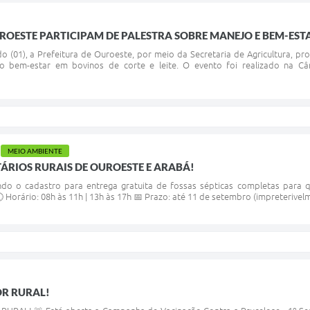
OESTE PARTICIPAM DE PALESTRA SOBRE MANEJO E BEM-EST
o (01), a Prefeitura de Ouroeste, por meio da Secretaria de Agricultura, 
bem-estar em bovinos de corte e leite. O evento foi realizado na Câma
MEIO AMBIENTE
ÁRIOS RURAIS DE OUROESTE E ARABÁ!
ando o cadastro para entrega gratuita de fossas sépticas completas para 
 Horário: 08h às 11h | 13h às 17h 📅 Prazo: até 11 de setembro (impreterivel
R RURAL!