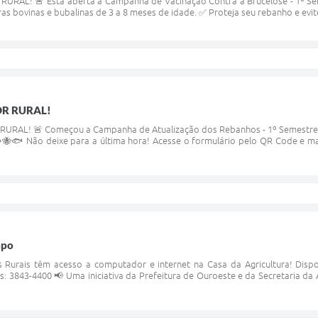
AL! 🚨 Está aberta a Campanha de Vacinação Contra a Brucelose - 1º Semes
ras bovinas e bubalinas de 3 a 8 meses de idade. ✅ Proteja seu rebanho e evi
R RURAL!
RAL! 🚨 Começou a Campanha de Atualização dos Rebanhos - 1º Semestre! 
🐝🐟 Não deixe para a última hora! Acesse o formulário pelo QR Code e ma
mpo
 Rurais têm acesso a computador e internet na Casa da Agricultura! Disp
s: 3843-4400 📢 Uma iniciativa da Prefeitura de Ouroeste e da Secretaria da