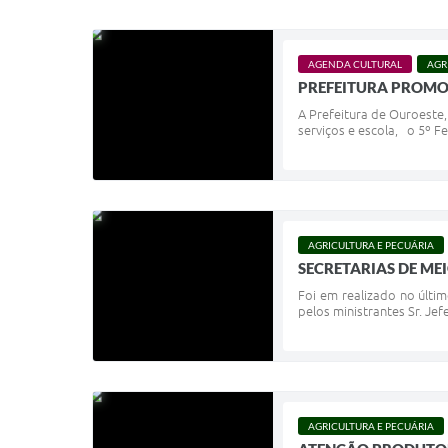
AGENDA CULTURAL
AGR
PREFEITURA PROMOV
A Prefeitura de Ouroeste,
serviços e escola, o 5º F
AGRICULTURA E PECUÁRIA
SECRETARIAS DE M
Foi em realizado no últi
pelos ministrantes Sr. Je
AGRICULTURA E PECUÁRIA