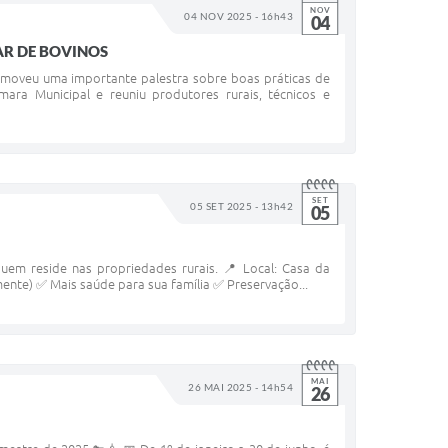
NOV
04 NOV 2025 - 16h43
04
AR DE BOVINOS
promoveu uma importante palestra sobre boas práticas de
ra Municipal e reuniu produtores rurais, técnicos e
SET
05 SET 2025 - 13h42
05
quem reside nas propriedades rurais. 📍 Local: Casa da
mente) ✅ Mais saúde para sua família ✅ Preservação...
MAI
26 MAI 2025 - 14h54
26