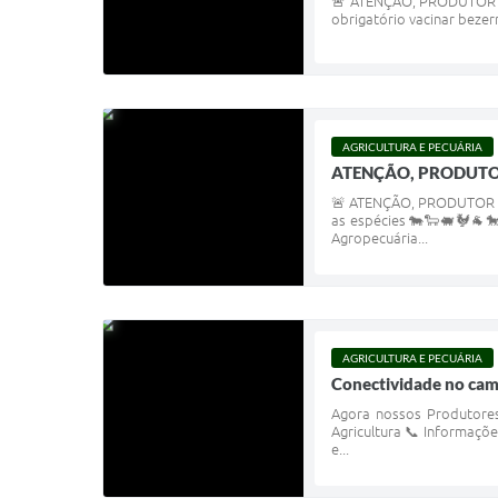
🚨 ATENÇÃO, PRODUTOR RUR
obrigatório vacinar bezer
AGRICULTURA E PECUÁRIA
ATENÇÃO, PRODUTO
🚨 ATENÇÃO, PRODUTOR RU
as espécies 🐄🐑🐖🐓🐐🐎
Agropecuária...
AGRICULTURA E PECUÁRIA
Conectividade no ca
Agora nossos Produtores
Agricultura 📞 Informaçõe
e...