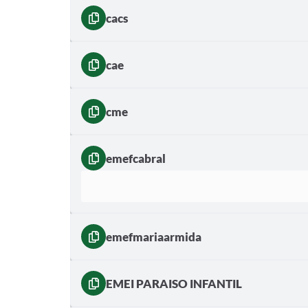
cacs
cae
cme
emefcabral
emefmariaarmida
EMEI PARAISO INFANTIL