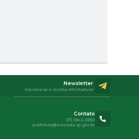
Newsletter
Inscreva-se e receba informativos
Contato
(17) 3843-3850
prefeitura@ouroeste.sp.gov.br