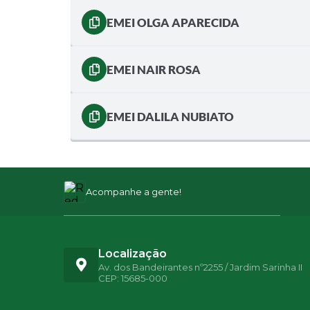
EMEI OLGA APARECIDA
EMEI NAIR ROSA
EMEI DALILA NUBIATO
Acompanhe a gente!
Localização
Av. dos Bandeirantes nº2255 / Jardim Sarinha II
CEP: 15685-000