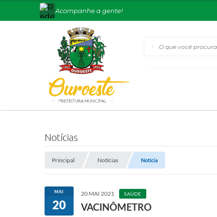
Acompanhe a gente!
O que você procura?
Notícias
Principal
Notícias
Notícia
MAI
20 MAI 2021
SAÚDE
20
VACINÔMETRO