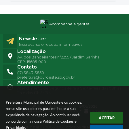
Acompanhe a gente!
Newsletter
Inscreva-se e receba informativos
Localização
Av. dos Bandeirantes nº2255 / Jardim Sarinha II
CEP: 15685-000
Contato
(17) 3843-3850
prefeitura@ouroeste.sp.gov.br
Atendimento
Atendimento de Segunda-feira a Sexta-feira das 08h ás
11h e das 13h ás 17h
Prefeitura Municipal de Ouroeste e os cookies:
Versão do Sistema:
3.5.3 - 19/06/2026
nosso site usa cookies para melhorar a sua
Portal atualizado em:
07/08/2026 13:11
Dados Abertos
experiência de navegação. Ao continuar você
ACEITAR
concorda com a nossa
Política de Cookies
e
© Copyright Instar - 2006-2026. Todos os direitos
Privacidade
.