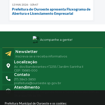
13 MAI 2026 - 10h47
Prefeitura de Ouroeste apresenta Fluxograma de
Abertura e Licenciamento Empresarial
Acompanhe a gente!
Newsletter
Inscreva-se e receba informativos
Localização
Av. dos Bandeirantes nº2255 / Jardim Sarinha II
CEP: 15685-000
Contato
(17) 3843-3850
prefeitura@ouroeste.sp.gov.br
Atendimento
Atendimento de Segunda-feira a Sexta-feira das 08h ás
11h e das 13h ás 17h
Prefeitura Municipal de Ouroeste e os cookies: