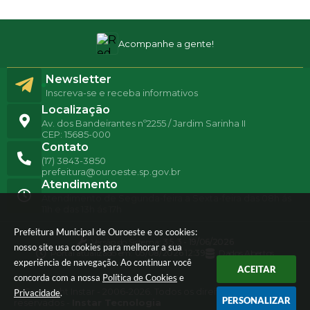
Acompanhe a gente!
Newsletter
Inscreva-se e receba informativos
Localização
Av. dos Bandeirantes nº2255 / Jardim Sarinha II
CEP: 15685-000
Contato
(17) 3843-3850
prefeitura@ouroeste.sp.gov.br
Atendimento
Atendimento de Segunda-feira a Sexta-feira das 08h ás
11h e das 13h ás 17h
Prefeitura Municipal de Ouroeste e os cookies:
Versão do Sistema:
3.5.3 - 19/06/2026
nosso site usa cookies para melhorar a sua
Portal atualizado em:
05/08/2026 12:39
Dados Abertos
experiência de navegação. Ao continuar você
ACEITAR
concorda com a nossa
Política de Cookies
e
© Copyright Instar - 2006-2026. Todos os direitos
Privacidade
.
PERSONALIZAR
reservados -
Instar Tecnologia