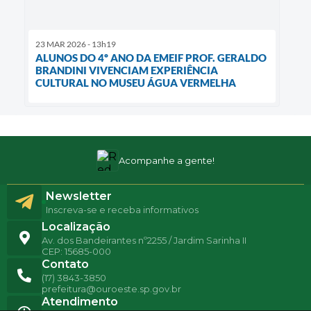
23 MAR 2026 - 13h19
ALUNOS DO 4º ANO DA EMEIF PROF. GERALDO
BRANDINI VIVENCIAM EXPERIÊNCIA
CULTURAL NO MUSEU ÁGUA VERMELHA
Acompanhe a gente!
Newsletter
Inscreva-se e receba informativos
Localização
Av. dos Bandeirantes nº2255 / Jardim Sarinha II
CEP: 15685-000
Contato
(17) 3843-3850
prefeitura@ouroeste.sp.gov.br
Atendimento