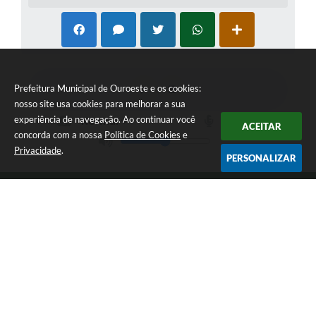
Prefeitura Municipal de Ouroeste e os cookies:
nosso site usa cookies para melhorar a sua
experiência de navegação. Ao continuar você
ACEITAR
concorda com a nossa
Política de Cookies
e
Privacidade
.
PERSONALIZAR
Acompanhe a gente!
Newsletter
Inscreva-se e receba informativos
Localização
Av. dos Bandeirantes nº2255 / Jardim Sarinha II
CEP: 15685-000
Contato
(17) 3843-3850