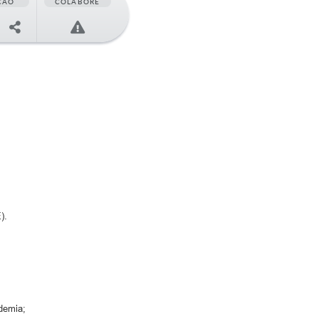
ÇÃO
COLABORE
).
demia;