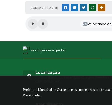
COMPARTILHAR
FACEBOOK
MESSENGER
TWITTER
WHATSAPP
OUTR
Velocidade de l
Acompanhe a gente!
Localização
Av. dos Bandeirantes nº2255 / Jardim Sarinha II
CEP: 15685-000
Prefeitura Municipal de Ouroeste e os cookies: nosso site us
Privacidade
.
Atendimento
Atendimento de Segunda-feira a Sexta-feira d