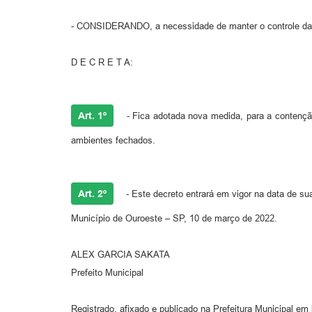
- CONSIDERANDO, a necessidade de manter o controle da 
D E C R E T A:
Art. 1º
- Fica adotada nova medida, para a conten
ambientes fechados.
Art. 2º
- Este decreto entrará em vigor na data de su
Município de Ouroeste – SP, 10 de março de 2022.
ALEX GARCIA SAKATA
Prefeito Municipal
Registrado, afixado e publicado na Prefeitura Municipal em