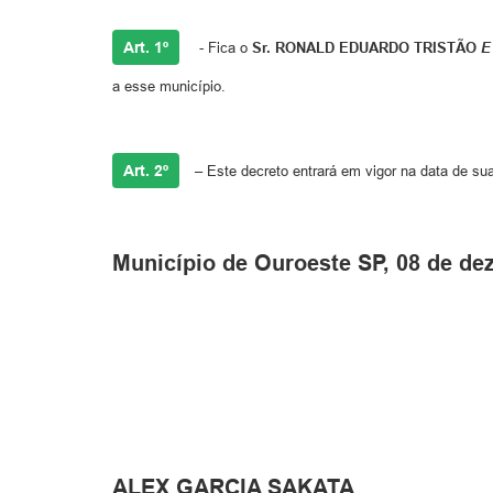
Art. 1º
- Fica o
Sr.
RONALD EDUARDO TRISTÃO
E
a esse município.
Art. 2º
– Este decreto entrará em vigor na data de su
Município de Ouroeste SP, 08 de de
ALEX GARCIA SAKATA