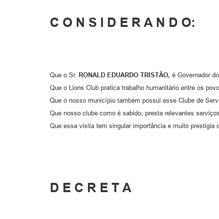
C O N S I D E R A N D O:
Que o Sr.
RONALD EDUARDO TRISTÃO,
é Governador do 
Que o Lions Club pratica trabalho humanitário entre os povo
Que o nosso município também possui esse Clube de Servi
Que nosso clube como é sabido, presta relevantes serviços
Que essa visita tem singular importância e muito prestigia 
D E C R E T A