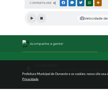
COMPARTILHAR
FACEBOOK
MESSENGER
TWITTER
WHATSAPP
OUTR
Velocidade de l
Acompanhe a gente!
Localização
Av. dos Bandeirantes nº2255 / Jardim Sarinha II
CEP: 15685-000
Prefeitura Municipal de Ouroeste e os cookies: nosso site us
Privacidade
.
Atendimento
Atendimento de Segunda-feira a Sexta-feira d
ás 11h e das 13h ás 17h