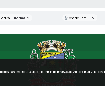
AS MÍDIAS
eitura:
Tom de voz:
a cookies para melhorar a sua experiência de navegação. Ao continuar você con
as 08h