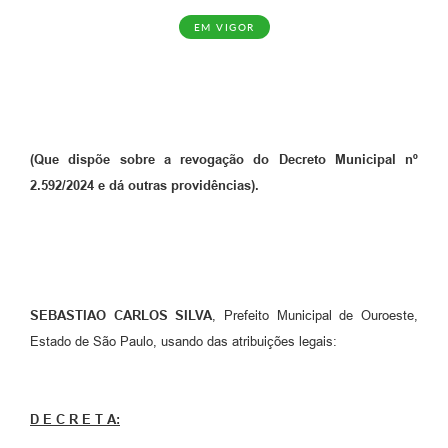
EM VIGOR
(Que dispõe sobre a revogação do Decreto Municipal nº
2.592/2024
e dá outras providências).
SEBASTIAO CARLOS SILVA
, Prefeito Municipal de Ouroeste,
Estado de São Paulo, usando das atribuições legais:
D E C R E T A: