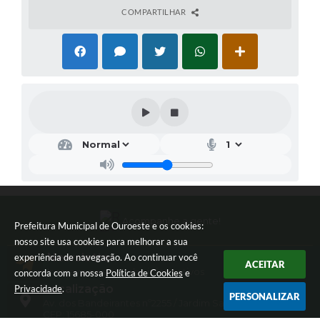
COMPARTILHAR
Acompanhe a gente!
Prefeitura Municipal de Ouroeste e os cookies:
nosso site usa cookies para melhorar a sua
Newsletter
experiência de navegação. Ao continuar você
ACEITAR
Inscreva-se e receba informativos
concorda com a nossa
Política de Cookies
e
Localização
Privacidade
.
PERSONALIZAR
Av. dos Bandeirantes nº2255 / Jardim Sarinha II
CEP: 15685-000