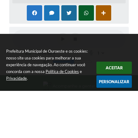
Prefeitura Municipal de Ouroeste e os cookies:
nosso site usa cookies para melhorar a sua
experiência de navegação. Ao continuar você
ACEITAR
concorda com a nossa
Política de Cookies
e
Privacidade
.
PERSONALIZAR
Acompanhe a gente!
Newsletter
Inscreva-se e receba informativos
Localização
Av. dos Bandeirantes nº2255 / Jardim Sarinha II
CEP: 15685-000
Contato
(17) 3843-3850