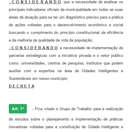
- C O N S I D E R A N D O
,
que a necessidade de analisar os
principais indicadores oficiais da municipalidade em todos as suas
áreas de atuação para se ter um diagnóstico preciso para a prática
de ações voltadas para o desenvolvimento econômico e social
buscando o cumprimento do princípio constitucional da eficiência
e da melhoria de qualidade de vida da população;
- C O N S I D E R A N D O
, a necessidade de implementação de
parcerias estratégicas com a iniciativa privada e o setor público
como: universidades, centros de pesquisa, institutos que podem
auxiliar com a expertise na área de Cidades Inteligentes e
Sustentáveis em nosso município;
D E C R E T A
Art. 1º
-
Fica criado o Grupo de Trabalho para a realização
de estudos sobre o planejamento e implementação de práticas
inovadoras voltadas para a constituição de Cidade Inteligente e