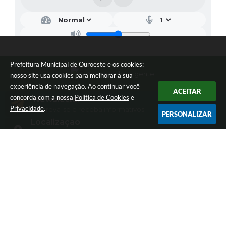
Prefeitura Municipal de Ouroeste e os cookies:
Acompanhe a gente!
nosso site usa cookies para melhorar a sua
experiência de navegação. Ao continuar você
ACEITAR
concorda com a nossa
Política de Cookies
e
Newsletter
Privacidade
.
Inscreva-se e receba informativos
PERSONALIZAR
Localização
Av. dos Bandeirantes nº2255 / Jardim Sarinha II
CEP: 15685-000
Contato
(17) 3843-3850
prefeitura@ouroeste.sp.gov.br
Atendimento
Atendimento de Segunda-feira a Sexta-feira das 08h ás
11h e das 13h ás 17h
Versão do Sistema:
3.5.3 - 19/06/2026