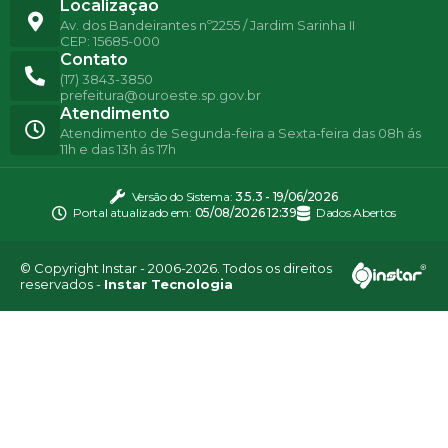
Localização
Av. dos Bandeirantes nº2255 / Jardim Sarinha II
CEP: 15685-000
Contato
(17) 3843-3850
prefeitura@ouroeste.sp.gov.br
Atendimento
Atendimento de Segunda-feira a Sexta-feira das 08h ás
11h e das 13h ás 17h
Versão do Sistema:
3.5.3 - 19/06/2026
Portal atualizado em:
05/08/2026 12:39
Dados Abertos
© Copyright Instar - 2006-2026. Todos os direitos
reservados -
Instar Tecnologia