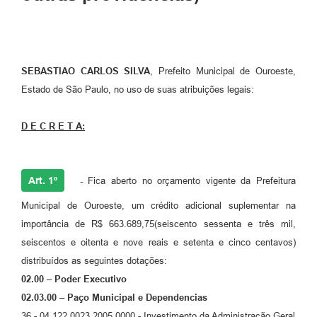
SEBASTIAO CARLOS SILVA
, Prefeito Municipal de Ouroeste,
Estado de São Paulo, no uso de suas atribuições legais:
D E C R E T A:
Art. 1º
-
Fica aberto no orçamento vigente da Prefeitura
Municipal de Ouroeste, um crédito adicional suplementar na
importância de R$ 663.689,75(seiscento sessenta e três mil,
seiscentos e oitenta e nove reais e setenta e cinco centavos)
distribuídos as seguintes dotações:
02.00 – Poder Executivo
02.03.00 – Paço Municipal e Dependencias
36 - 04.122.0023.2005.0000 - Investimento da Administração Geral