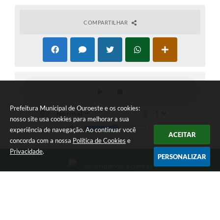
COMPARTILHAR
Prefeitura Municipal de Ouroeste e os cookies:
nosso site usa cookies para melhorar a sua
experiência de navegação. Ao continuar você
ACEITAR
concorda com a nossa
Política de Cookies
e
Privacidade
.
PERSONALIZAR
Acompanhe a gente!
Newsletter
Inscreva-se e receba informativos
Localização