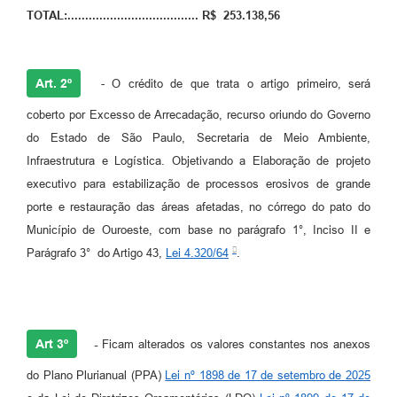
TOTAL:..................................... R$ 253.138,56
Art. 2º
- O crédito de que trata o artigo primeiro, será
coberto por Excesso de Arrecadação, recurso oriundo do Governo
do Estado de São Paulo, Secretaria de Meio Ambiente,
Infraestrutura e Logística. Objetivando a Elaboração de projeto
executivo para estabilização de processos erosivos de grande
porte e restauração das áreas afetadas, no córrego do pato do
Município de Ouroeste, com base no parágrafo 1°, Inciso II e
Parágrafo 3° do Artigo 43,
Lei 4.320/64
.
Art 3º
-
Ficam alterados os valores constantes nos anexos
do Plano Plurianual (PPA)
Lei nº 1898 de 17 de setembro de 2025