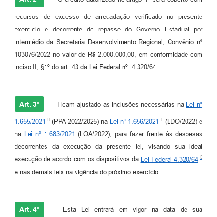
recursos de excesso de arrecadação verificado no presente
exercício e decorrente de repasse do Governo Estadual por
intermédio da Secretaria Desenvolvimento Regional, Convênio nº
103076/2022 no valor de R$ 2.000.000,00, em conformidade com
inciso II, §1º do art. 43 da Lei Federal nº. 4.320/64.
Art. 3º
- Ficam ajustado as inclusões necessárias na
Lei nº
1.655/2021
(PPA 2022/2025) na
Lei nº 1.656/2021
(LDO/2022) e
na
Lei nº 1.683/2021
(LOA/2022), para fazer frente às despesas
decorrentes da execução da presente lei, visando sua ideal
execução de acordo com os dispositivos da
Lei Federal 4.320/64
e nas demais leis na vigência do próximo exercício.
Art. 4º
- Esta Lei entrará em vigor na data de sua