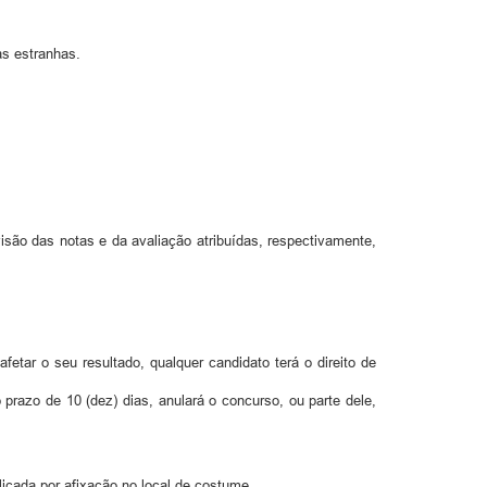
as estranhas.
evisão das notas e da avaliação atribuídas, respectivamente,
fetar o seu resultado, qualquer candidato terá o direito de
prazo de 10 (dez) dias, anulará o concurso, ou parte dele,
ublicada por afixação no local de costume.