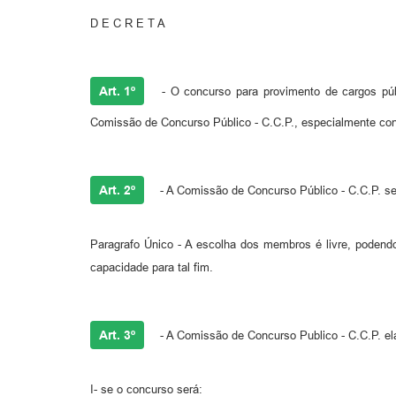
D E C R E T A
Art. 1º
- O concurso para provimento de cargos públ
Comissão de Concurso Público - C.C.P., especialmente cons
Art. 2º
- A Comissão de Concurso Público - C.C.P. ser
Paragrafo Único - A escolha dos membros é livre, podend
capacidade para tal fim.
Art. 3º
- A Comissão de Concurso Publico - C.C.P. ela
I- se o concurso será: