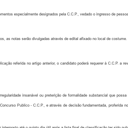
elementos especialmente designados pela C.C.P., vedado o ingresso de pesso
los, as notas serão divulgadas através de edital afixado no local de costume.
licação referida no artigo anterior, o candidato poderá requerer à C.C.P. a r
regularidade insanável ou preterição de formalidade substancial que possa a
 Concurso Publico - C.C.P., e através de decisão fundamentada, proferida no 
interposto até o quinto dia útil após a lista final de classificação ter sido p