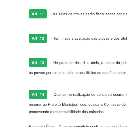
Art. 11
- As salas de provas serão fiscalizadas por 
Art. 12
- Terminada a avaliação das provas e dos títu
Art. 13
- No prazo de dois dias úteis, a contar da pub
às provas por ele prestadas e aos títulos de que é detentor.
Art. 14
- Quando na realização do concurso ocorrer ir
recorrer ao Prefeito Municipal, que, ouvida a Comissão de
promovendo a responsabilidade dos culpados.
Paragrafo Único - O recurso previsto neste artigo poderá ser 