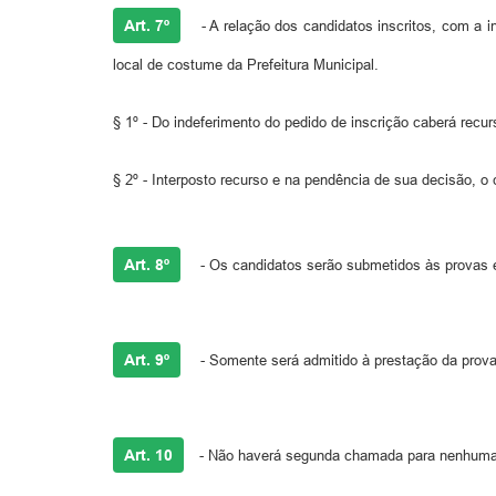
Art. 7º
- A relação dos candidatos inscritos, com a i
local de costume da Prefeitura Municipal.
§ 1º - Do indeferimento do pedido de inscrição caberá recu
§ 2º - Interposto recurso e na pendência de sua decisão, o
Art. 8º
- Os candidatos serão submetidos às provas em
Art. 9º
- Somente será admitido à prestação da prova 
Art. 10
- Não haverá segunda chamada para nenhuma d