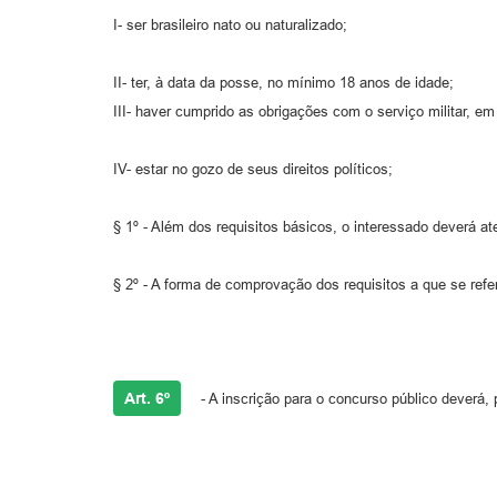
I- ser brasileiro nato ou naturalizado;
II- ter, à data da posse, no mínimo 18 anos de idade;
III- haver cumprido as obrigações com o serviço militar, e
IV- estar no gozo de seus direitos políticos;
§ 1º - Além dos requisitos básicos, o interessado deverá a
§ 2º - A forma de comprovação dos requisitos a que se refer
Art. 6º
- A inscrição para o concurso público deverá, p